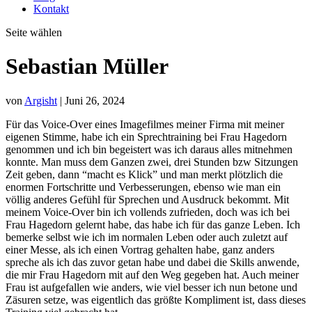
Kontakt
Seite wählen
Sebastian Müller
von
Argisht
|
Juni 26, 2024
Für das Voice-Over eines Imagefilmes meiner Firma mit meiner
eigenen Stimme, habe ich ein Sprechtraining bei Frau Hagedorn
genommen und ich bin begeistert was ich daraus alles mitnehmen
konnte. Man muss dem Ganzen zwei, drei Stunden bzw Sitzungen
Zeit geben, dann “macht es Klick” und man merkt plötzlich die
enormen Fortschritte und Verbesserungen, ebenso wie man ein
völlig anderes Gefühl für Sprechen und Ausdruck bekommt. Mit
meinem Voice-Over bin ich vollends zufrieden, doch was ich bei
Frau Hagedorn gelernt habe, das habe ich für das ganze Leben. Ich
bemerke selbst wie ich im normalen Leben oder auch zuletzt auf
einer Messe, als ich einen Vortrag gehalten habe, ganz anders
spreche als ich das zuvor getan habe und dabei die Skills anwende,
die mir Frau Hagedorn mit auf den Weg gegeben hat. Auch meiner
Frau ist aufgefallen wie anders, wie viel besser ich nun betone und
Zäsuren setze, was eigentlich das größte Kompliment ist, dass dieses