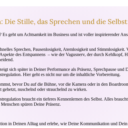
Die Stille, das Sprechen und die Selbst
s geht um Achtsamkeit im Business und ist voller inspirierender Ansät
hnelles Sprechen, Pausenlosigkeit, Atemlosigkeit und Stimmlosigkeit. 
pekte des Entspannens – wie der Vagusnerv, der durch Kehlkopf, He
heidend.
rd, zeigt sich später in Deiner Performance als Präsenz, Sprechpause 
gulation. Hier geht es nicht nur um die inhaltliche Vorbereitung.
ommst, bevor Du auf die Bühne, vor die Kamera oder in den Boardroom tr
t gehetzt, nuschelnd oder strauchelnd zu wirken.
tregulation braucht ein tieferes Kennenlernen des Selbst. Alles brauc
r. Menschen spüren Deine Präsenz.
lation in Deinen Alltag und erlebe, wie Deine Kommunikation und Dein S