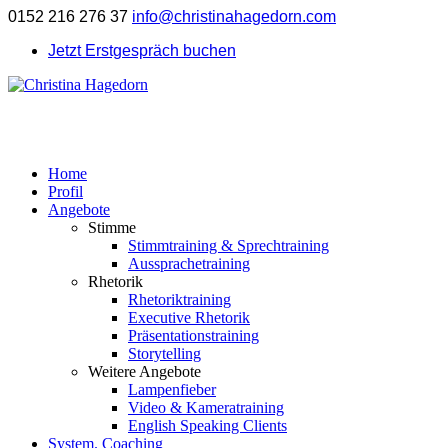
0152 216 276 37
info@christinahagedorn.com
Jetzt Erstgespräch buchen
Home
Profil
Angebote
Stimme
Stimmtraining & Sprechtraining
Aussprachetraining
Rhetorik
Rhetoriktraining
Executive Rhetorik
Präsentationstraining
Storytelling
Weitere Angebote
Lampenfieber
Video & Kameratraining
English Speaking Clients
System. Coaching