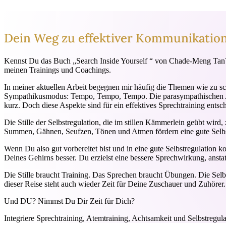
Dein Weg zu effektiver Kommunikation: 
Kennst Du das Buch „Search Inside Yourself “ von Chade-Meng Tan? E
meinen Trainings und Coachings.
In meiner aktuellen Arbeit begegnen mir häufig die Themen wie zu sc
Sympathikusmodus: Tempo, Tempo, Tempo. Die parasympathischen As
kurz. Doch diese Aspekte sind für ein effektives Sprechtraining entsc
Die Stille der Selbstregulation, die im stillen Kämmerlein geübt wi
Summen, Gähnen, Seufzen, Tönen und Atmen fördern eine gute Selbstre
Wenn Du also gut vorbereitet bist und in eine gute Selbstregulation k
Deines Gehirns besser. Du erzielst eine bessere Sprechwirkung, anstat
Die Stille braucht Training. Das Sprechen braucht Übungen. Die Selbs
dieser Reise steht auch wieder Zeit für Deine Zuschauer und Zuhöre
Und DU? Nimmst Du Dir Zeit für Dich?
Integriere Sprechtraining, Atemtraining, Achtsamkeit und Selbstregu